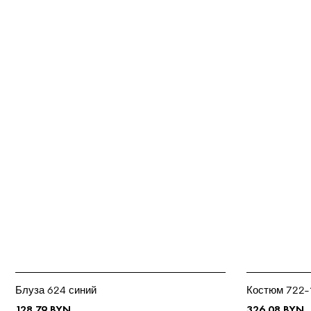
Костюм 722-
Блуза 624 синий
326.08
BYN
128.79
BYN