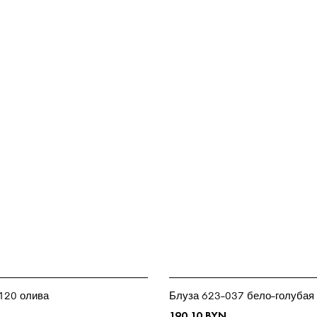
120 олива
Блуза 623-037 бело-голубая
190.10
BYN