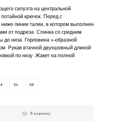
ющего силуэта на центральной
а потайной крючок. Перед с
ниже линии талии, в котором выполнен
ми от подреза. Спинка со средним
 до низа. Горловина v-образной
м. Рукав втачной двухшовный длиной
овкой по низу. Жакет на полной
54
56
58
В корзину