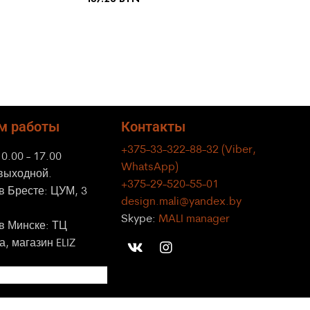
ВЫБЕРИТЕ ПАРАМЕТРЫ
м работы
Контакты
+375-33-322-88-32
(Viber,
10.00 - 17.00
WhatsApp)
 выходной.
+375-29-520-55-01
в Бресте: ЦУМ, 3
design.mali@yandex.by
Skype:
MALI manager
 в Минске: ТЦ
, магазин ELIZ